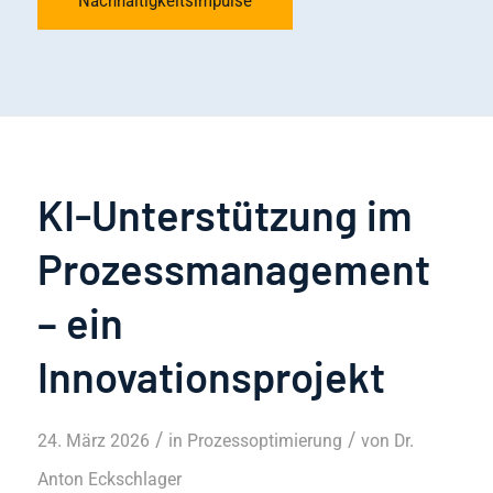
Nachhaltigkeitsimpulse
KI-Unterstützung im
Prozessmanagement
– ein
Innovationsprojekt
/
/
24. März 2026
in
Prozessoptimierung
von
Dr.
Anton Eckschlager