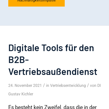
Nachhaltigkeitsimpulse
Digitale Tools für den
B2B-
Vertriebsaußendienst
/
/
24. November 2021
in
Vertriebsentwicklung
von
DI
Gustav Kichler
Es besteht kein Zweifel, dass die in der