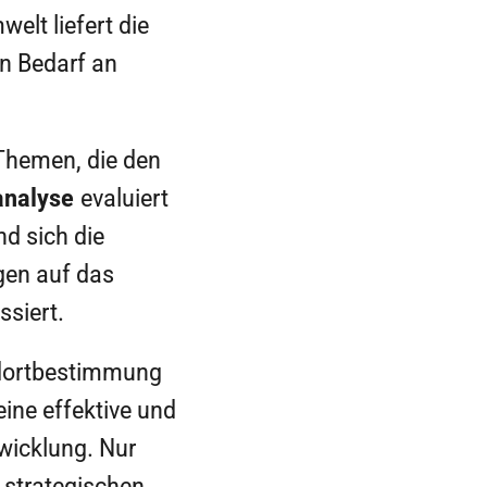
lt liefert die
n Bedarf an
 Themen, die den
analyse
evaluiert
d sich die
en auf das
siert.
andortbestimmung
eine effektive und
wicklung. Nur
 strategischen