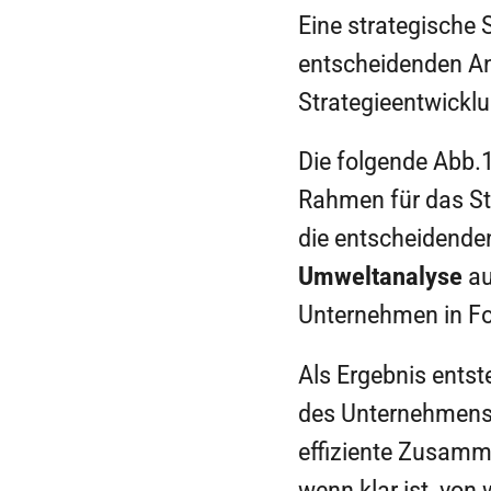
Eine strategische
entscheidenden An
Strategieentwicklu
Die folgende Abb.1
Rahmen für das St
die entscheidenden
Umweltanalyse
au
Unternehmen in Fo
Als Ergebnis entst
des Unternehmens. D
effiziente Zusamme
wenn klar ist, vo