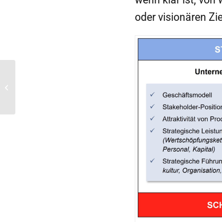
oder visionären Z
Der erste Schritt zur Klimaneutralität –
Welche Daten benötigt werd...