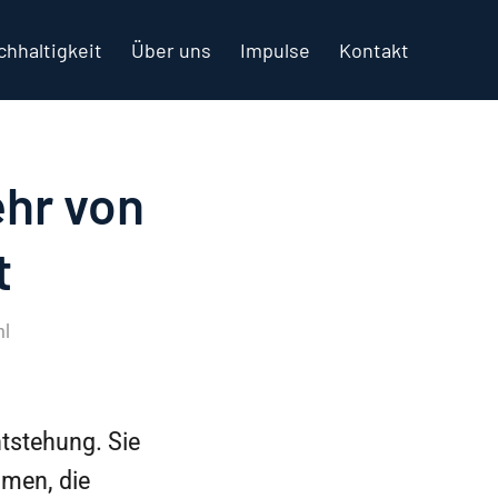
chhaltigkeit
Über uns
Impulse
Kontakt
ehr von
t
hl
ntstehung. Sie
hmen, die