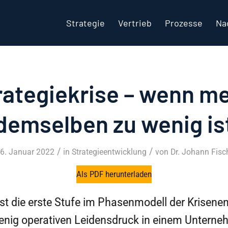
Strategie
Vertrieb
Prozesse
Na
rategiekrise – wenn m
demselben zu wenig is
/
/
6. Januar 2022
in
Strategieentwicklung
von
Dr. Johann Fisc
Als PDF herunterladen
 ist die erste Stufe im Phasenmodell der Krisene
enig operativen Leidensdruck in einem Unterne