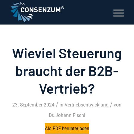
Wieviel Steuerung
braucht der B2B-
Vertrieb?
/
/
23. September 2024
in
Vertriebsentwicklung
von
Dr. Johann Fischl
Als PDF herunterladen