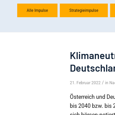
Alle Impulse
Strategieimpulse
Klimaneut
Deutschla
/
21. Februar 2022
in
Nac
Österreich und Deu
bis 2040 bzw. bis 
sich börsen-notier