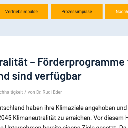
Vertriebsimpulse
Prozessimpulse
Nachh
ralität – Förderprogramme 
nd sind verfügbar
/
hhaltigkeit
von
Dr. Rudi Eder
tschland haben ihre Klimaziele angehoben und v
2045 Klimaneutralität zu erreichen. Vor diesem
te Unternehmen bereits eigene Ziele gesetzt. D