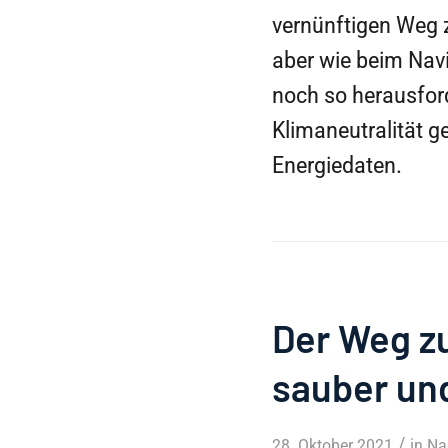
vernünftigen Weg z
aber wie beim Nav
noch so herausfor
Klimaneutralität 
Energiedaten.
Der Weg z
sauber und
/
28. Oktober 2021
in
Na