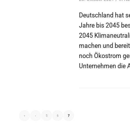
Deutschland hat se
Jahre bis 2045 bes
2045 Klimaneutrali
machen und bereits
noch Ökostrom gen
Unternehmen die Au
«
‹
5
6
7