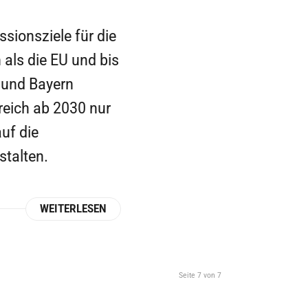
sionsziele für die
 als die EU und bis
h und Bayern
rreich ab 2030 nur
uf die
stalten.
WEITERLESEN
Seite 7 von 7