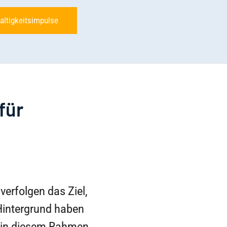
altigkeitsimpulse
für
erfolgen das Ziel,
 Hintergrund haben
a in diesem Rahmen