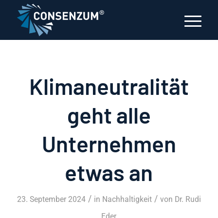
Klimaneutralität
geht alle
Unternehmen
etwas an
/
/
23. September 2024
in
Nachhaltigkeit
von
Dr. Rudi
Eder